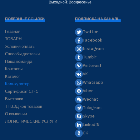
Выходной: Воскресенье
ПОЛЕЗНЫЕ ССЫЛКИ
ПОДПИСКА НА КАНАЛЫ
Главная
Twitter
ТОВАРЫ
Facebook
Условия оплаты
Instagram
Способы доставки
Tumblr
Наша команда
Pinterest
Контакты
VK
Каталог
Whatsapp
Калькулятор
Viber
Сертификат СТ-1
Выставки
Wechat
ТНВЭД код товаров
Telegram
О компании
Skype
ЛОГИСТИЧЕСКИЕ УСЛУГИ
LinkedIN
OK